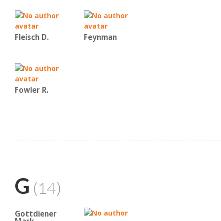
Fleisch D.
Feynman
Fowler R.
G
(14)
Gottdiener