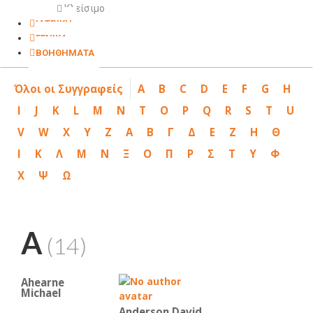
Κλείσιμο
ΙΑΤΡΙΚΗ
ΓΕΝΙΚΑ
ΒΟΗΘΗΜΑΤΑ
Όλοι οι Συγγραφείς
A
B
C
D
E
F
G
H
I
J
K
L
M
N
T
O
P
Q
R
S
T
U
V
W
X
Y
Z
Α
Β
Γ
Δ
Ε
Ζ
Η
Θ
Ι
Κ
Λ
Μ
Ν
Ξ
Ο
Π
Ρ
Σ
Τ
Υ
Φ
Χ
Ψ
Ω
A
(14)
Ahearne
Michael
Anderson David