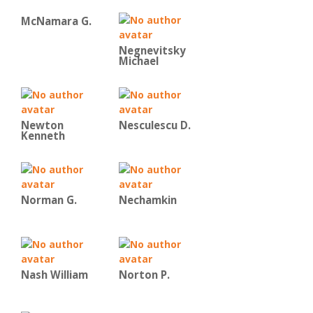
McNamara G.
Negnevitsky
Michael
Newton
Nesculescu D.
Kenneth
Norman G.
Nechamkin
Nash William
Norton P.