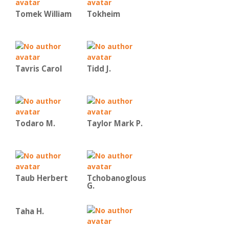
Tomek William
Tokheim
Tavris Carol
Tidd J.
Todaro M.
Taylor Mark P.
Taub Herbert
Tchobanoglous
G.
Taha H.