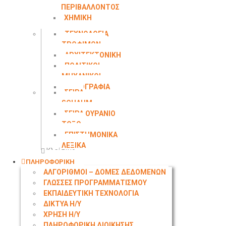
ΠΕΡΙΒΑΛΛΟΝΤΟΣ
ΧΗΜΙΚΗ
ΜΗΧΑΝΙΚΗ
ΤΕΧΝΟΛΟΓΙΑ
ΤΡΟΦΙΜΩΝ
ΑΡΧΙΤΕΚΤΟΝΙΚΗ
ΠΟΛΙΤΙΚΟΙ
ΜΗΧΑΝΙΚΟΙ
ΤΟΠΟΓΡΑΦΙΑ
ΣΕΙΡΑ
SCHAUM
ΣΕΙΡΑ ΟΥΡΑΝΙΟ
ΤΟΞΟ
ΕΠΙΣΤΗΜΟΝΙΚΑ
ΛΕΞΙΚΑ
Κλείσιμο
ΠΛΗΡΟΦΟΡΙΚΗ
ΑΛΓΟΡΙΘΜΟΙ – ΔΟΜΕΣ ΔΕΔΟΜΕΝΩΝ
ΓΛΩΣΣΕΣ ΠΡΟΓΡΑΜΜΑΤΙΣΜΟΥ
ΕΚΠΑΙΔΕΥΤΙΚΗ ΤΕΧΝΟΛΟΓΙΑ
ΔΙΚΤΥΑ Η/Υ
ΧΡΗΣΗ Η/Υ
ΠΛΗΡΟΦΟΡΙΚΗ ΔΙΟΙΚΗΣΗΣ