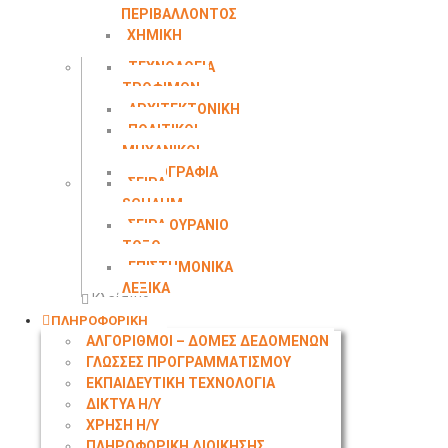
ΠΕΡΙΒΑΛΛΟΝΤΟΣ
ΧΗΜΙΚΗ
ΜΗΧΑΝΙΚΗ
ΤΕΧΝΟΛΟΓΙΑ
ΤΡΟΦΙΜΩΝ
ΑΡΧΙΤΕΚΤΟΝΙΚΗ
ΠΟΛΙΤΙΚΟΙ
ΜΗΧΑΝΙΚΟΙ
ΤΟΠΟΓΡΑΦΙΑ
ΣΕΙΡΑ
SCHAUM
ΣΕΙΡΑ ΟΥΡΑΝΙΟ
ΤΟΞΟ
ΕΠΙΣΤΗΜΟΝΙΚΑ
ΛΕΞΙΚΑ
Κλείσιμο
ΠΛΗΡΟΦΟΡΙΚΗ
ΑΛΓΟΡΙΘΜΟΙ – ΔΟΜΕΣ ΔΕΔΟΜΕΝΩΝ
ΓΛΩΣΣΕΣ ΠΡΟΓΡΑΜΜΑΤΙΣΜΟΥ
ΕΚΠΑΙΔΕΥΤΙΚΗ ΤΕΧΝΟΛΟΓΙΑ
ΔΙΚΤΥΑ Η/Υ
ΧΡΗΣΗ Η/Υ
ΠΛΗΡΟΦΟΡΙΚΗ ΔΙΟΙΚΗΣΗΣ