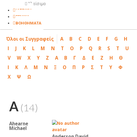
Κλείσιμο
ΙΑΤΡΙΚΗ
ΓΕΝΙΚΑ
ΒΟΗΘΗΜΑΤΑ
Όλοι οι Συγγραφείς
A
B
C
D
E
F
G
H
I
J
K
L
M
N
T
O
P
Q
R
S
T
U
V
W
X
Y
Z
Α
Β
Γ
Δ
Ε
Ζ
Η
Θ
Ι
Κ
Λ
Μ
Ν
Ξ
Ο
Π
Ρ
Σ
Τ
Υ
Φ
Χ
Ψ
Ω
A
(14)
Ahearne
Michael
Anderson David