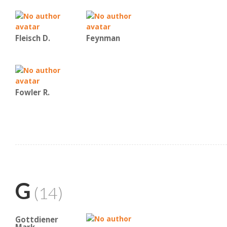
Fleisch D.
Feynman
Fowler R.
G
(14)
Gottdiener