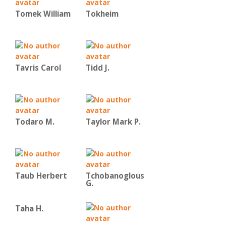
Tomek William
Tokheim
Tavris Carol
Tidd J.
Todaro M.
Taylor Mark P.
Taub Herbert
Tchobanoglous
G.
Taha H.