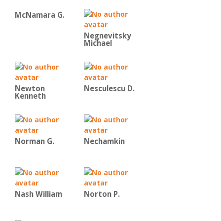
McNamara G.
Negnevitsky
Michael
Newton
Nesculescu D.
Kenneth
Norman G.
Nechamkin
Nash William
Norton P.