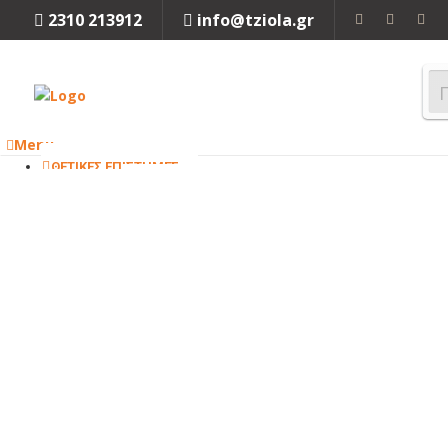
2310 213912
info@tziola.gr
Menu
ΘΕΤΙΚΕΣ ΕΠΙΣΤΗΜΕΣ
ΜΑΘΗΜΑΤΙΚΑ
ΦΥΣΙΚΗ
ΧΗΜΕΙΑ
ΒΙΟΛΟΓΙΑ
Κλείσιμο
ΜΗΧΑΝΙΚΗ
ΜΗΧΑΝΟΛΟΓΙΑ
ΗΛΕΚΤΡΟΛΟΓΙΑ
ΜΗΧΑΝΙΚΗ
ΠΕΡΙΒΑΛΛΟΝΤΟΣ
ΧΗΜΙΚΗ
ΜΗΧΑΝΙΚΗ
ΤΕΧΝΟΛΟΓΙΑ