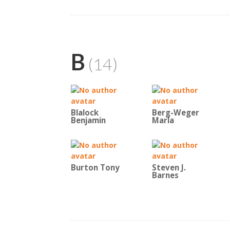
B
(14)
Blalock
Berg-Weger
Benjamin
Marla
Burton Tony
Steven J.
Barnes