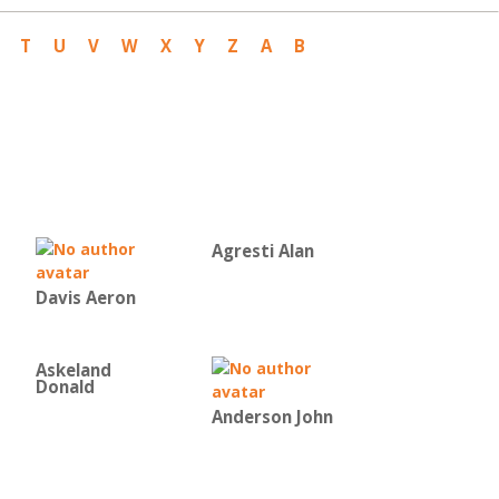
T
U
V
W
X
Y
Z
Α
Β
Agresti Alan
Davis Aeron
Askeland
Donald
Anderson John