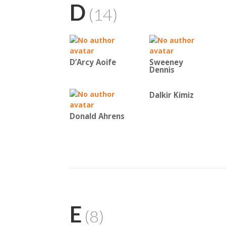
D
(14)
D’Arcy Aoife
Sweeney
Dennis
Dalkir Kimiz
Donald Ahrens
E
(8)