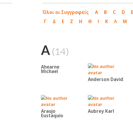
Όλοι οι Συγγραφείς
A
B
C
D
Γ
Δ
Ε
Ζ
Η
Θ
Ι
Κ
Λ
Μ
A
(14)
Ahearne
Michael
Anderson David
Araujo
Aubrey Karl
Eustaquio