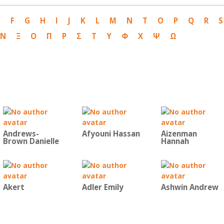
E
F
G
H
I
J
K
L
M
N
T
O
P
Q
R
S
Ν
Ξ
Ο
Π
Ρ
Σ
Τ
Υ
Φ
Χ
Ψ
Ω
Andrews-
Afyouni Hassan
Aizenman
Brown Danielle
Hannah
Akert
Adler Emily
Ashwin Andrew