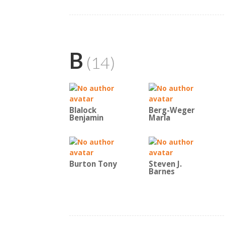
B
(14)
Blalock
Berg-Weger
Benjamin
Marla
Burton Tony
Steven J.
Barnes