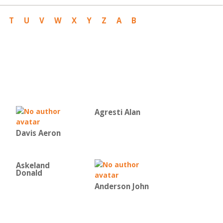
T
U
V
W
X
Y
Z
Α
Β
Agresti Alan
Davis Aeron
Askeland
Donald
Anderson John