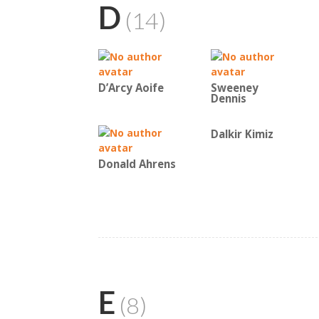
D
(14)
D’Arcy Aoife
Sweeney
Dennis
Dalkir Kimiz
Donald Ahrens
E
(8)