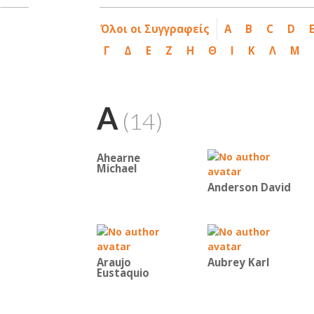
Όλοι οι Συγγραφείς
A
B
C
D
Γ
Δ
Ε
Ζ
Η
Θ
Ι
Κ
Λ
Μ
A
(14)
Ahearne
Michael
Anderson David
Araujo
Aubrey Karl
Eustaquio