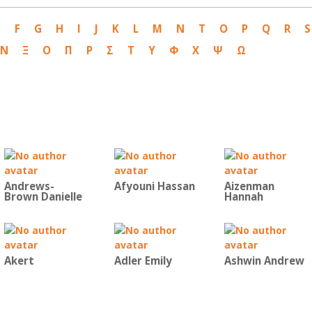
E
F
G
H
I
J
K
L
M
N
T
O
P
Q
R
S
Ν
Ξ
Ο
Π
Ρ
Σ
Τ
Υ
Φ
Χ
Ψ
Ω
Andrews-
Afyouni Hassan
Aizenman
Brown Danielle
Hannah
Akert
Adler Emily
Ashwin Andrew