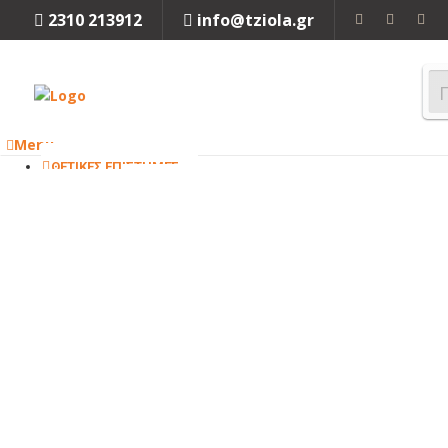
2310 213912
info@tziola.gr
Menu
ΘΕΤΙΚΕΣ ΕΠΙΣΤΗΜΕΣ
ΜΑΘΗΜΑΤΙΚΑ
ΦΥΣΙΚΗ
ΧΗΜΕΙΑ
ΒΙΟΛΟΓΙΑ
Κλείσιμο
ΜΗΧΑΝΙΚΗ
ΜΗΧΑΝΟΛΟΓΙΑ
ΗΛΕΚΤΡΟΛΟΓΙΑ
ΜΗΧΑΝΙΚΗ
ΠΕΡΙΒΑΛΛΟΝΤΟΣ
ΧΗΜΙΚΗ
ΜΗΧΑΝΙΚΗ
ΤΕΧΝΟΛΟΓΙΑ